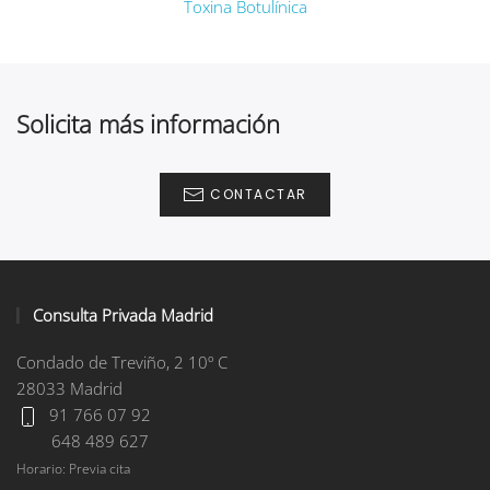
Toxina Botulínica
Solicita más información
CONTACTAR
Consulta Privada Madrid
Condado de Treviño, 2 10º C
28033 Madrid
91 766 07 92
648 489 627
Horario: Previa cita